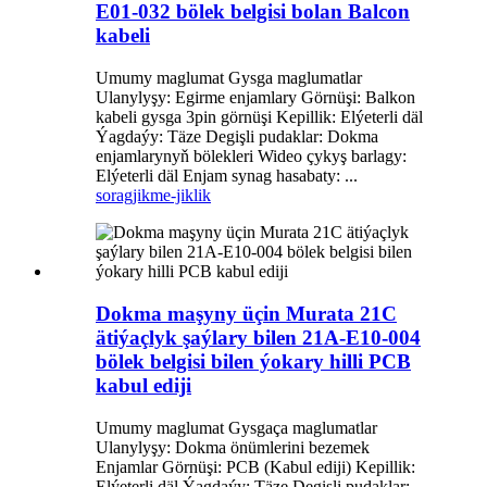
E01-032 bölek belgisi bolan Balcon
kabeli
Umumy maglumat Gysga maglumatlar
Ulanylyşy: Egirme enjamlary Görnüşi: Balkon
kabeli gysga 3pin görnüşi Kepillik: Elýeterli däl
Ýagdaýy: Täze Degişli pudaklar: Dokma
enjamlarynyň bölekleri Wideo çykyş barlagy:
Elýeterli däl Enjam synag hasabaty: ...
sorag
jikme-jiklik
Dokma maşyny üçin Murata 21C
ätiýaçlyk şaýlary bilen 21A-E10-004
bölek belgisi bilen ýokary hilli PCB
kabul ediji
Umumy maglumat Gysgaça maglumatlar
Ulanylyşy: Dokma önümlerini bezemek
Enjamlar Görnüşi: PCB (Kabul ediji) Kepillik:
Elýeterli däl Ýagdaýy: Täze Degişli pudaklar: