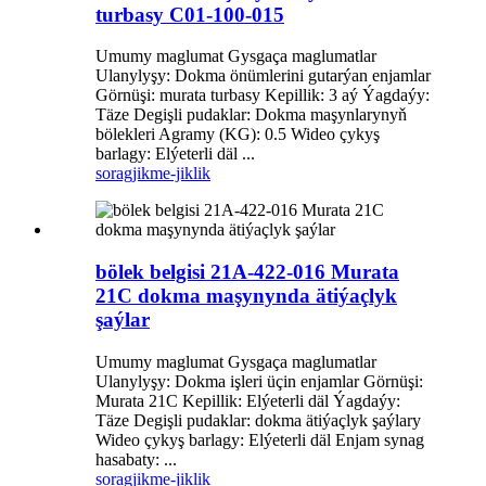
turbasy C01-100-015
Umumy maglumat Gysgaça maglumatlar
Ulanylyşy: Dokma önümlerini gutarýan enjamlar
Görnüşi: murata turbasy Kepillik: 3 aý Ýagdaýy:
Täze Degişli pudaklar: Dokma maşynlarynyň
bölekleri Agramy (KG): 0.5 Wideo çykyş
barlagy: Elýeterli däl ...
sorag
jikme-jiklik
bölek belgisi 21A-422-016 Murata
21C dokma maşynynda ätiýaçlyk
şaýlar
Umumy maglumat Gysgaça maglumatlar
Ulanylyşy: Dokma işleri üçin enjamlar Görnüşi:
Murata 21C Kepillik: Elýeterli däl Ýagdaýy:
Täze Degişli pudaklar: dokma ätiýaçlyk şaýlary
Wideo çykyş barlagy: Elýeterli däl Enjam synag
hasabaty: ...
sorag
jikme-jiklik