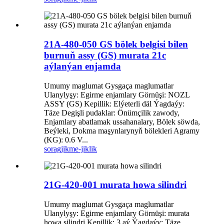
21A-480-050 GS bölek belgisi bilen
burnuň assy (GS) murata 21c
aýlanýan enjamda
Umumy maglumat Gysgaça maglumatlar
Ulanylyşy: Egirme enjamlary Görnüşi: NOZL
ASSY (GS) Kepillik: Elýeterli däl Ýagdaýy:
Täze Degişli pudaklar: Önümçilik zawody,
Enjamlary abatlamak ussahanalary, Bölek söwda,
Beýleki, Dokma maşynlarynyň bölekleri Agramy
(KG): 0.6 V...
sorag
jikme-jiklik
21G-420-001 murata howa silindri
Umumy maglumat Gysgaça maglumatlar
Ulanylyşy: Egirme enjamlary Görnüşi: murata
howa silindri Kepillik: 3 aý Ýagdaýy: Täze