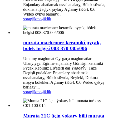
Enjamlary abatlamak ussahanalary, Bölek söwda,
dokma ätiýaçlyk şaýlary Agramy (KG): 0.6
Wideo çykyş barlagy: ...
sorag
jikme-jiklik
murata machconer keramiki pyçak,
bölek belgisi 008-370-005/006
Umumy maglumat Gysgaça maglumatlar
Ulanylyşy: Egirme enjamlary Görnüşi: keramiki
Pyçak Kepillik: Elýeterli däl Ýagdaýy: Täze
Degişli pudaklar: Enjamlary abatlamak
ussahanalary, Bölek söwda, Beýleki, Dokma
maşyn bölekleri Agramy (KG): 0.6 Wideo çykyş
barlagy:...
sorag
jikme-jiklik
Murata 21C üçin ýokary hilli murata