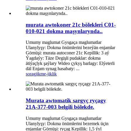
murata awtokoner 21c bölekleri C01-
010-021 dokma maşynlarynda..
Umumy maglumat Gysgaça maglumatlar
Ulanylyşy: Dokma önümlerini bezeýän enjamlar
Görnüşi: murata autoconer 21c Kepillik: 3 aý
Ýagdaýy: Täze Degişli pudaklar: dokma
ätiýaçlyk şaýlary Wideo çykyş barlagy: Elýeterli
däl Enjam synag hasabaty: ...
sorag
jikme-jiklik
Murata awtomatik sargyç ryçagy
21A-377-003 belgili bölekde.
Umumy maglumat Gysgaça maglumatlar
Ulanylyşy: Dokma önümlerini bezemek üçin
enjamlar Görnüşi: ryçag Kepillik: 1,5 ýyl