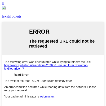

tekstil bölegi