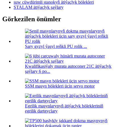
suw çüwdürimli stanokyň ätiýaçlyk bölekleri
STALAM ätiýaçlyk şaýlary
Görkezilen önümler
Sary gyzyl ýaşyl reňkli PU rolik ...
Kwalifikasiýaly murata autoconer 21C ätiýaçlyk
şaýlary 6 po...
SSM maşyn bölekleri üçin servo motor
Egrilik maşynlarynyň ätiýaçlyk bölekleriniň
egrilik dartgyçlary