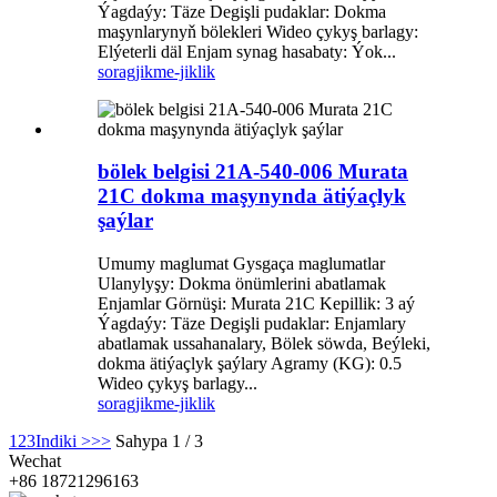
Ýagdaýy: Täze Degişli pudaklar: Dokma
maşynlarynyň bölekleri Wideo çykyş barlagy:
Elýeterli däl Enjam synag hasabaty: Ýok...
sorag
jikme-jiklik
bölek belgisi 21A-540-006 Murata
21C dokma maşynynda ätiýaçlyk
şaýlar
Umumy maglumat Gysgaça maglumatlar
Ulanylyşy: Dokma önümlerini abatlamak
Enjamlar Görnüşi: Murata 21C Kepillik: 3 aý
Ýagdaýy: Täze Degişli pudaklar: Enjamlary
abatlamak ussahanalary, Bölek söwda, Beýleki,
dokma ätiýaçlyk şaýlary Agramy (KG): 0.5
Wideo çykyş barlagy...
sorag
jikme-jiklik
1
2
3
Indiki >
>>
Sahypa 1 / 3
Wechat
+86 18721296163