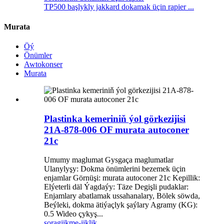
TP500 başlykly jakkard dokamak üçin rapier ...
Murata
Öý
Önümler
Awtokonser
Murata
Plastinka kemeriniň ýol görkezijisi
21A-878-006 OF murata autoconer
21c
Umumy maglumat Gysgaça maglumatlar
Ulanylyşy: Dokma önümlerini bezemek üçin
enjamlar Görnüşi: murata autoconer 21c Kepillik:
Elýeterli däl Ýagdaýy: Täze Degişli pudaklar:
Enjamlary abatlamak ussahanalary, Bölek söwda,
Beýleki, dokma ätiýaçlyk şaýlary Agramy (KG):
0.5 Wideo çykyş...
sorag
jikme-jiklik