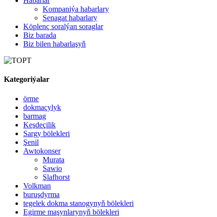
Habarlar
Kompaniýa habarlary
Senagat habarlary
Köplenç soralýan soraglar
Biz barada
Biz bilen habarlaşyň
Kategoriýalar
örme
dokmaçylyk
barmag
Keşdeçilik
Sargy bölekleri
Şenil
Awtokonser
Murata
Sawio
Şlafhorst
Volkman
buruşdyrma
tegelek dokma stanogynyň bölekleri
Egirme maşynlarynyň bölekleri