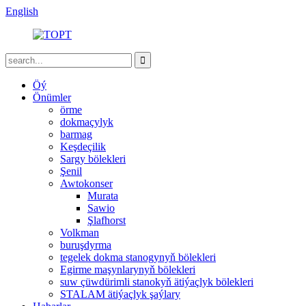
English
Öý
Önümler
örme
dokmaçylyk
barmag
Keşdeçilik
Sargy bölekleri
Şenil
Awtokonser
Murata
Sawio
Şlafhorst
Volkman
buruşdyrma
tegelek dokma stanogynyň bölekleri
Egirme maşynlarynyň bölekleri
suw çüwdürimli stanokyň ätiýaçlyk bölekleri
STALAM ätiýaçlyk şaýlary