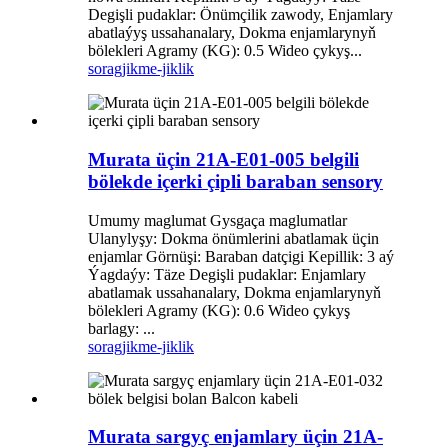
Degişli pudaklar: Önümçilik zawody, Enjamlary
abatlaýyş ussahanalary, Dokma enjamlarynyň
bölekleri Agramy (KG): 0.5 Wideo çykyş...
sorag
jikme-jiklik
Murata üçin 21A-E01-005 belgili
bölekde içerki çipli baraban sensory
Umumy maglumat Gysgaça maglumatlar
Ulanylyşy: Dokma önümlerini abatlamak üçin
enjamlar Görnüşi: Baraban datçigi Kepillik: 3 aý
Ýagdaýy: Täze Degişli pudaklar: Enjamlary
abatlamak ussahanalary, Dokma enjamlarynyň
bölekleri Agramy (KG): 0.6 Wideo çykyş
barlagy: ...
sorag
jikme-jiklik
Murata sargyç enjamlary üçin 21A-