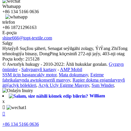
Whatsapp
+86 134 5166 0636
telefon
+86 18721296163
E-poçta
shine666@topt-textile.com
Salgy
Hytaýyň Suçžou şäheri, Senagat seýilgähi zolagy, ÝiÝang ZhiTong
tehnologiýa binasy, DongPing köçesiniň 272-nji jaýy, 403-nji otag
Poçta kody: 215128
© Awtorlyk hukugy - 2010-2022: Ähli hukuklar goralan.
Gyzgyn
önümler
-
Sahypanyň kartasy
-
AMP Mobil
SSM üçin basgançakly motor
,
Mata dokumasy
,
Egirme
fabrikalarynda awtokonseriň manysy
,
Rapier dokma enjamlarynyň
ätiýaçlyk bölekleri
,
Açyk Uçly Egirme Maşyny
,
Ssm Winder
,
William
x


+86 134 5166 0636